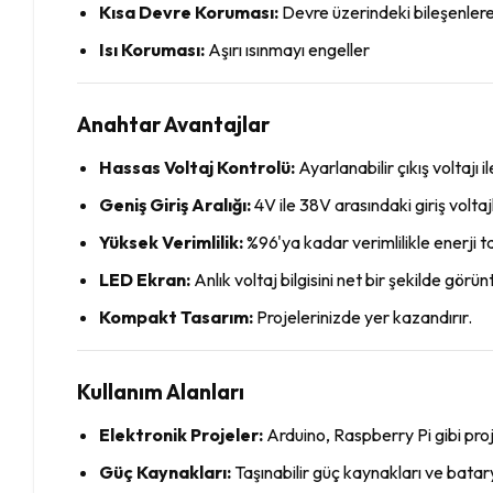
Kısa Devre Koruması:
Devre üzerindeki bileşenlere
Isı Koruması:
Aşırı ısınmayı engeller
Anahtar Avantajlar
Hassas Voltaj Kontrolü:
Ayarlanabilir çıkış voltajı 
Geniş Giriş Aralığı:
4V ile 38V arasındaki giriş volta
Yüksek Verimlilik:
%96'ya kadar verimlilikle enerji ta
LED Ekran:
Anlık voltaj bilgisini net bir şekilde görün
Kompakt Tasarım:
Projelerinizde yer kazandırır.
Kullanım Alanları
Elektronik Projeler:
Arduino, Raspberry Pi gibi proje
Güç Kaynakları:
Taşınabilir güç kaynakları ve batarya 