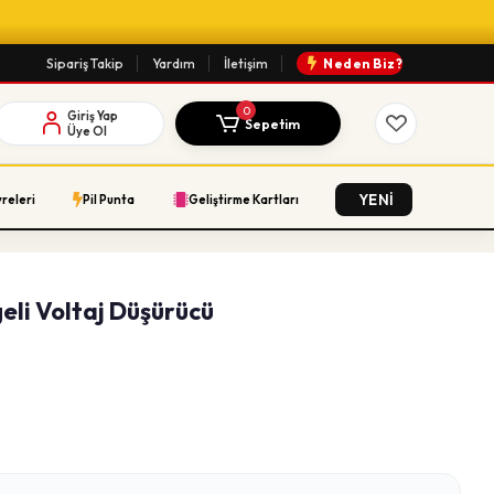
Sipariş Takip
Yardım
İletişim
Neden Biz?
0
Giriş Yap
Sepetim
Üye Ol
YENİ
vreleri
Pil Punta
Geliştirme Kartları
li Voltaj Düşürücü