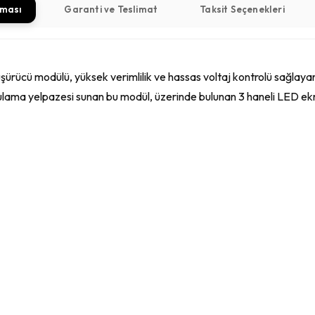
aması
Garanti ve Teslimat
Taksit Seçenekleri
cü modülü, yüksek verimlilik ve hassas voltaj kontrolü sağlayara
ulama yelpazesi sunan bu modül, üzerinde bulunan 3 haneli LED ekra