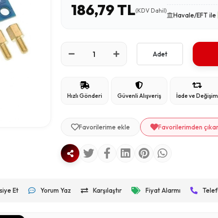
186,79 TL
(KDV Dahil)
Havale/EFT ile
Adet
Hızlı Gönderi
Güvenli Alışveriş
İade ve Değişi
Favorilerime ekle
Favorilerimden çıka
siye Et
Yorum Yaz
Karşılaştır
Fiyat Alarmı
Telef