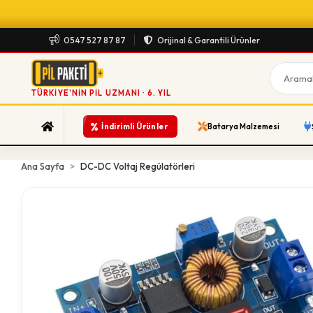
0547 527 87 87
Orijinal & Garantili Ürünler
TÜRKIYE'NIN PIL UZMANI · 6. YIL
%
İndirimli Ürünler
Batarya Malzemesi
Ana Sayfa
DC-DC Voltaj Regülatörleri