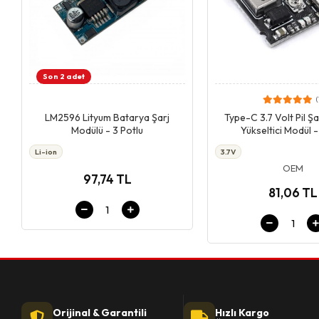
Son 2 adet
(
Giriş & Sepet
Giriş & Se
LM2596 Lityum Batarya Şarj
Type-C 3.7 Volt Pil Şa
Modülü - 3 Potlu
Yükseltici Modül -
Li-ion
3.7V
OEM
97,74 TL
81,06 TL
Orijinal & Garantili
Hızlı Kargo