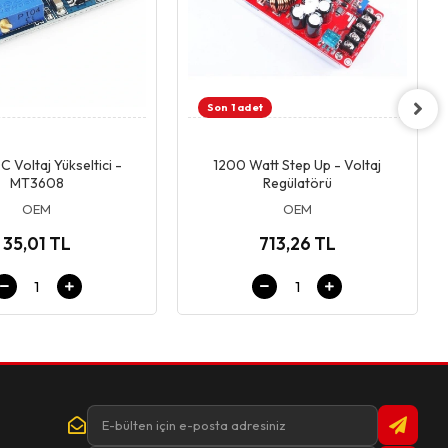
Son 1 adet
Giriş & Sepet
Giriş & Sepet
C Voltaj Yükseltici -
1200 Watt Step Up - Voltaj
MT3608
Regülatörü
OEM
OEM
35,01 TL
713,26 TL