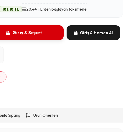
181,18 TL
20,44 TL 'den başlayan taksitlerle
Giriş & Sepet
Giriş & Hemen Al
m
r
onla Sipariş
Ürün Önerileri