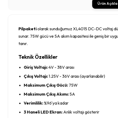
Ürün Açıkl
Pilpaketi
olarak sunduğumuz XL4015 DC-DC voltaj düşürü
sunar. 75W gücü ve 5A akım kapasitesi ile geniş bir uyg
tanır.
Teknik Özellikler
Giriş Voltajı:
4V - 38V arası
Çıkış Voltajı:
1.25V - 36V arası (ayarlanabilir)
Maksimum Çıkış Gücü:
75W
Maksimum Çıkış Akımı:
5A
Verimlilik:
%96'ya kadar
3 Haneli LED Ekran:
Anlık voltajı gösterir