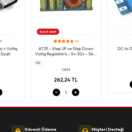
Son 5 adet
1)
(1)
pet
Giriş & Sepet
rj + Voltaj
AT35 - Step UP ve Step Down
DC to D
 Siyah
Voltaj Regülatörü - 5v-30v - 3A -
35W
5V
OEM
262,24 TL
Güvenli Ödeme
Müşteri Desteği