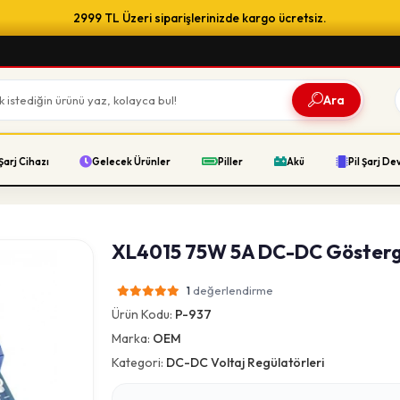
2999 TL Üzeri siparişlerinizde kargo ücretsiz.
Ara
Şarj Cihazı
Gelecek Ürünler
Piller
Akü
Pil Şarj De
XL4015 75W 5A DC-DC Gösterge
değerlendirme
1
Ürün Kodu:
P-937
Marka:
OEM
Kategori:
DC-DC Voltaj Regülatörleri