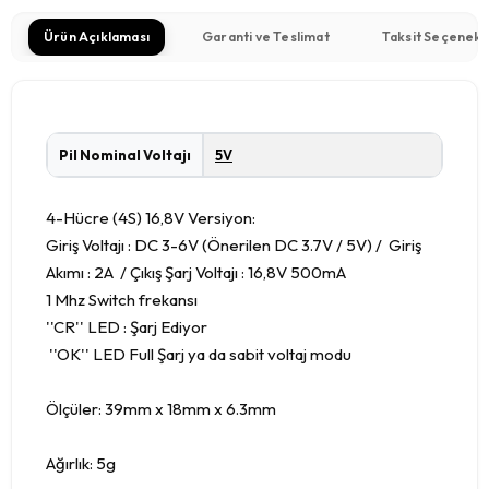
Ürün Açıklaması
Garanti ve Teslimat
Taksit Seçenekl
Pil Nominal Voltajı
5V
4-Hücre (4S) 16,8V Versiyon:
Giriş Voltajı : DC 3-6V (Önerilen DC 3.7V / 5V) / Giriş
Akımı : 2A / Çıkış Şarj Voltajı : 16,8V 500mA
1 Mhz Switch frekansı
''CR'' LED : Şarj Ediyor
''OK'' LED Full Şarj ya da sabit voltaj modu
Ölçüler: 39mm x 18mm x 6.3mm
Ağırlık: 5g