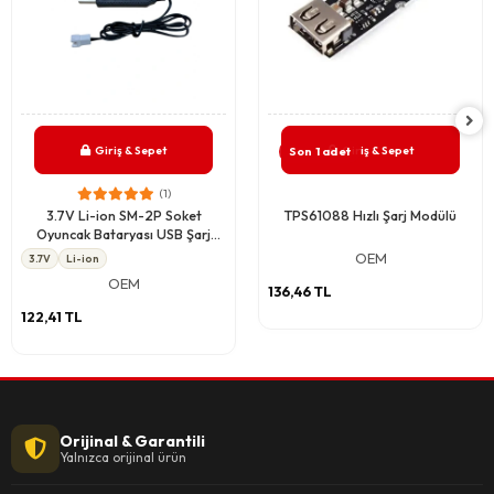
Giriş & Sepet
Giriş & Sepet
Son 1 adet
(1)
3.7V Li-ion SM-2P Soket
TPS61088 Hızlı Şarj Modülü
Oyuncak Bataryası USB Şarj
Kablosu
OEM
3.7V
Li-ion
OEM
136,46 TL
122,41 TL
Orijinal & Garantili
Yalnızca orijinal ürün