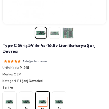
Type C Giriş 5V ile 4s-16.8v Lion Batarya Şarj
Devresi
değerlendirme
4
Ürün Kodu:
P-245
Marka:
OEM
Kategori:
Pil Şarj Devreleri
Seri: 4s
2s
3s
4s
5s