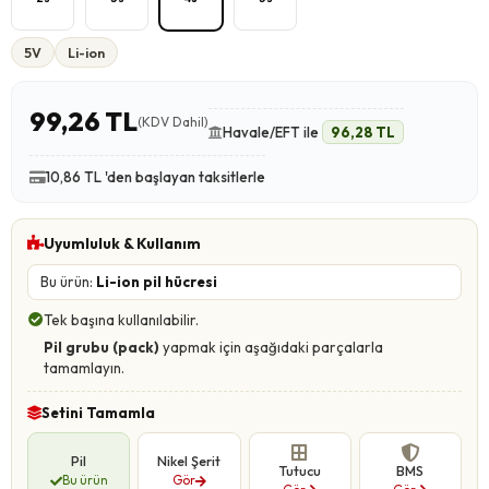
5V
Li-ion
99,26 TL
(KDV Dahil)
Havale/EFT ile
96,28 TL
10,86 TL 'den başlayan taksitlerle
Uyumluluk & Kullanım
Bu ürün:
Li-ion pil hücresi
Tek başına kullanılabilir.
Pil grubu (pack)
yapmak için aşağıdaki parçalarla
tamamlayın.
Setini Tamamla
Pil
Nikel Şerit
Tutucu
BMS
Bu ürün
Gör