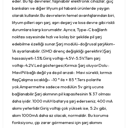
eder. Bu tip devreler, taşınabilir elektronik cihazlar, güç
bankaları ve diğer lityum pil tabanlı ürünlerde yaygın
olarak kullanılır.Bu devrelerin temel avantajlarından biri,
lityum pilleri aşırı şarj, aşırı deşarj ve kısa devre gibi riskli
durumlara karşı korumaktır. Ayrıca, Type-C bağlantı
noktası sayesinde hızlı ve kolay bir şekilde pil şarj
edebilme özelliği sunar.Şarj modülü-doğrusal şarjAkım-
1A ayarlanabilir. (SMD direnç değişikliği gerektirir)Şarj
hassasiyeti-1.5%.Giriş voltajı-4.5V-5.5V.Tam şarj
voltajı-4.2V.Led göstergesi;Kırmızı Şarj oluyorDolu :
MaviPil bağlı değil ya da pil arızalı : Mavi sürekli, kırmızı
flaşÇalışma sıcaklığı- -10 ° ila + 85 °.Ters polarite
yok.Ampermetre sadece modülün 5v giriş ucuna
bağlanabilir.Şarj akımının pil kapasitesinin % 37 olması
daha iyidir. 1000 mAH batarya şarj ederseniz, 400 mA
akımı yeterlidir.Giriş voltajı çok yüksek ise, 5.2v gibi,
akım 1000mA daha az olacak, normaldir. Bu koruma
fonksiyonu, çip zarar görmemesi için şarj akımını