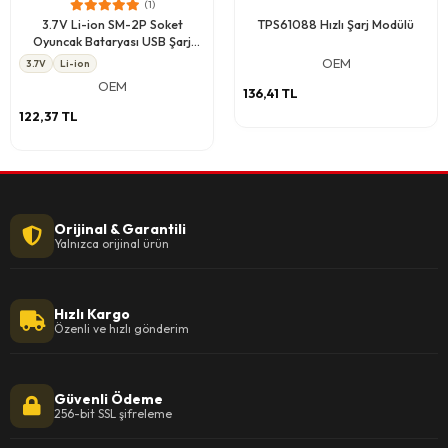
(1)
3.7V Li-ion SM-2P Soket
TPS61088 Hızlı Şarj Modülü
Oyuncak Bataryası USB Şarj
Kablosu
OEM
3.7V
Li-ion
OEM
136,41 TL
122,37 TL
Orijinal & Garantili
Yalnızca orijinal ürün
Hızlı Kargo
Özenli ve hızlı gönderim
Güvenli Ödeme
256-bit SSL şifreleme