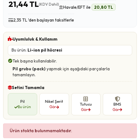
21,44 TL
(KDV Dahil)
Havale/EFT ile
20,80 TL
2,35 TL 'den başlayan taksitlerle
Uyumluluk & Kullanım
Bu ürün:
Li-ion pil hücresi
Tek başına kullanılabilir.
Pil grubu (pack)
yapmak için aşağıdaki parçalarla
tamamlayın.
Setini Tamamla
Pil
Nikel Şerit
Tutucu
BMS
Bu ürün
Gör
Gör
Gör
Ürün stokta bulunmamaktadır.