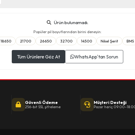
Ürün bulunamadı.
Popüler pil boyutlarından birini deneyin:
18650
21700
26650
32700
14500
Nikel Şerit
BMS
Tüm Ürünlere Göz At
WhatsApp'tan Sorun
Güvenli Ödeme
Müşteri Desteği
256-bit SSL şifreleme
Pazar hariç 09:00–18:0