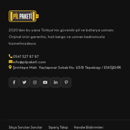
2020'den bu yana Türkiye'nin güvenilir pil ve batarya uzmanı.
Orijinal ürün garantisi, hızlı kargo ve uzman kadromuzla
hizmetinizdeyiz.
0547 527 87 87
info@pilpaketi.com
Şirintepe Mah. Yaylapınar Sokak No: 63/B Tepebaşı / ESKİŞEHİR
Sıkça Sorulan Sorular
Sipariş Takip
Havale Bildirimleri