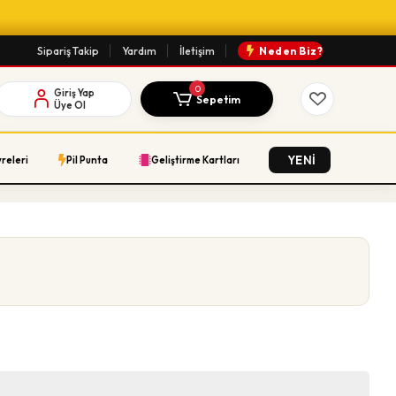
Sipariş Takip
Yardım
İletişim
Neden Biz?
0
Giriş Yap
Sepetim
Üye Ol
YENİ
vreleri
Pil Punta
Geliştirme Kartları