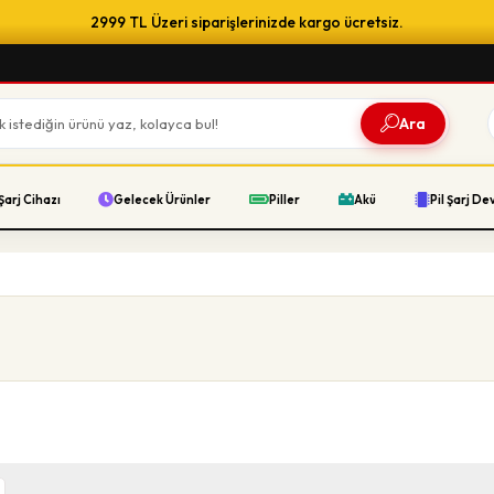
2999 TL Üzeri siparişlerinizde kargo ücretsiz.
Ara
Şarj Cihazı
Gelecek Ürünler
Piller
Akü
Pil Şarj De