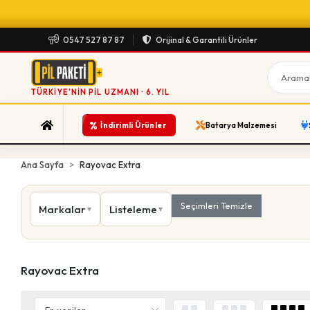
0547 527 87 87
Orijinal & Garantili Ürünler
TÜRKIYE'NIN PIL UZMANI · 6. YIL
%
İndirimli Ürünler
Batarya Malzemesi
Ana Sayfa
Rayovac Extra
Seçimleri Temizle
Markalar
Listeleme
Rayovac Extra