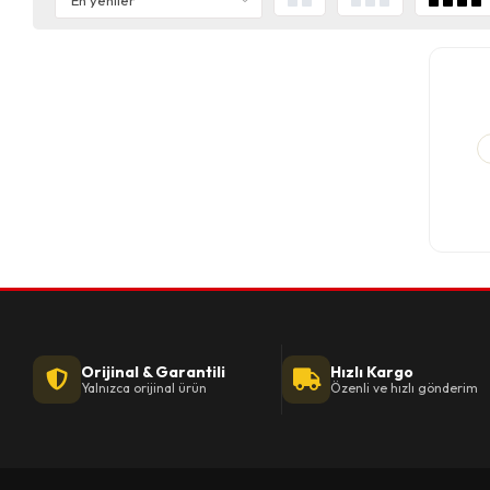
Orijinal & Garantili
Hızlı Kargo
Yalnızca orijinal ürün
Özenli ve hızlı gönderim